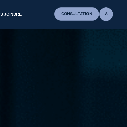
CONSULTATION
S JOINDRE